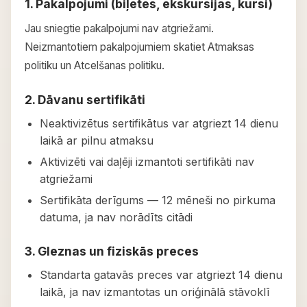
1. Pakalpojumi (biļetes, ekskursijas, kursi)
Jau sniegtie pakalpojumi nav atgriežami.
Neizmantotiem pakalpojumiem skatiet Atmaksas
politiku un Atcelšanas politiku.
2. Dāvanu sertifikāti
Neaktivizētus sertifikātus var atgriezt 14 dienu
laikā ar pilnu atmaksu
Aktivizēti vai daļēji izmantoti sertifikāti nav
atgriežami
Sertifikāta derīgums — 12 mēneši no pirkuma
datuma, ja nav norādīts citādi
3. Gleznas un fiziskās preces
Standarta gatavās preces var atgriezt 14 dienu
laikā, ja nav izmantotas un oriģinālā stāvoklī