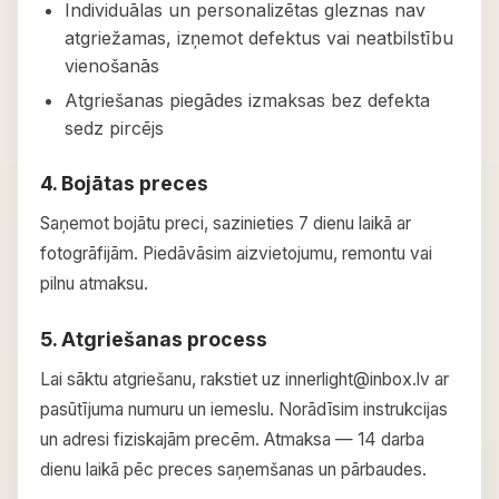
Individuālas un personalizētas gleznas nav
atgriežamas, izņemot defektus vai neatbilstību
vienošanās
Atgriešanas piegādes izmaksas bez defekta
sedz pircējs
4. Bojātas preces
Saņemot bojātu preci, sazinieties 7 dienu laikā ar
fotogrāfijām. Piedāvāsim aizvietojumu, remontu vai
pilnu atmaksu.
5. Atgriešanas process
Lai sāktu atgriešanu, rakstiet uz innerlight@inbox.lv ar
pasūtījuma numuru un iemeslu. Norādīsim instrukcijas
un adresi fiziskajām precēm. Atmaksa — 14 darba
dienu laikā pēc preces saņemšanas un pārbaudes.