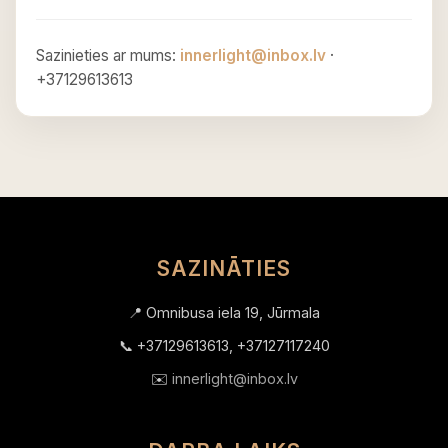
Sazinieties ar mums:
innerlight@inbox.lv
·
+37129613613
SAZINĀTIES
📍 Omnibusa iela 19, Jūrmala
📞 +37129613613, +37127117240
✉️
innerlight@inbox.lv