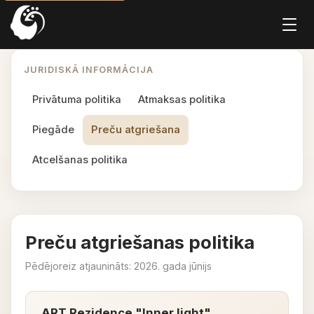
JURIDISKĀ INFORMĀCIJA
Privātuma politika
Atmaksas politika
Piegāde
Preču atgriešana
Atcelšanas politika
Preču atgriešanas politika
Pēdējoreiz atjaunināts: 2026. gada jūnijs
ART Rezidence "Inner light"