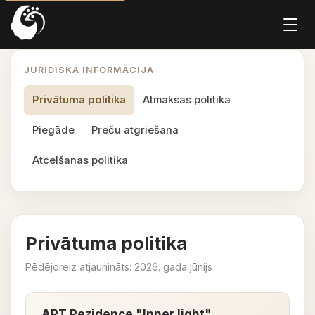
JURIDISKĀ INFORMĀCIJA
Privātuma politika
Atmaksas politika
Piegāde
Preču atgriešana
Atcelšanas politika
Privātuma politika
Pēdējoreiz atjaunināts: 2026. gada jūnijs
ART Rezidence "Inner light"