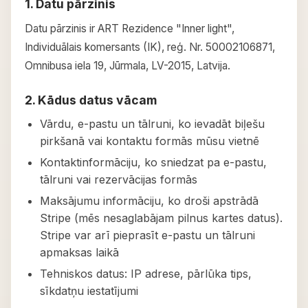
1. Datu pārzinis
Datu pārzinis ir ART Rezidence "Inner light",
Individuālais komersants (IK), reģ. Nr. 50002106871,
Omnibusa iela 19, Jūrmala, LV-2015, Latvija.
2. Kādus datus vācam
Vārdu, e-pastu un tālruni, ko ievadāt biļešu
pirkšanā vai kontaktu formās mūsu vietnē
Kontaktinformāciju, ko sniedzat pa e-pastu,
tālruni vai rezervācijas formās
Maksājumu informāciju, ko droši apstrādā
Stripe (mēs nesaglabājam pilnus kartes datus).
Stripe var arī pieprasīt e-pastu un tālruni
apmaksas laikā
Tehniskos datus: IP adrese, pārlūka tips,
sīkdatņu iestatījumi