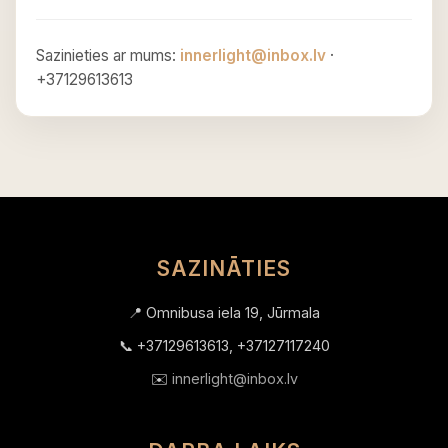
Sazinieties ar mums:
innerlight@inbox.lv
·
+37129613613
SAZINĀTIES
📍 Omnibusa iela 19, Jūrmala
📞 +37129613613, +37127117240
✉️
innerlight@inbox.lv